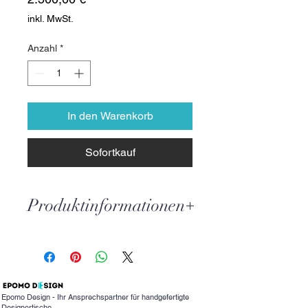
inkl. MwSt.
Anzahl
*
In den Warenkorb
Sofortkauf
Produktinformationen
Sollten Sie auch Interesse an ein
absolutes Einzelstück haben,
melden Sie doch gerne bei uns.
Epomo Design erstellt für Sie einen
einzigartigen Echtholztisch mit
Epomo Design - Ihr Ansprechspartner für handgefertigte
Designertische.