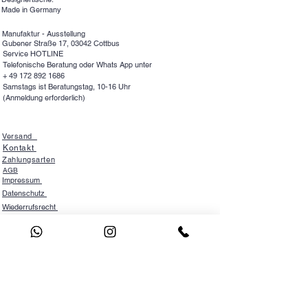
Epoxidharz. Wir freuen uns auf
Made in Germany
Ihre Anfrage.
Lieferzeit für Ihren Wunschtisch 8-
Manufaktur - Ausstellung
Gubener Straße 17, 03042 Cottbus
10 Wochen
Service HOTLINE
Telefonische Beratung oder Whats App unter
+
49 172 892 1686
Samstags ist Beratungstag, 10-16 Uhr
(Anmeldung erforderlich)
Versand
Kontakt
Zahlungsarten
AGB
Impressum
Datenschutz
Wiederrufsrecht
NEWSLETTER