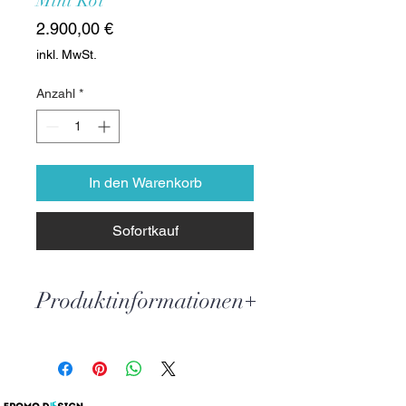
Mini Koi
Preis
2.900,00 €
inkl. MwSt.
Anzahl
*
In den Warenkorb
Sofortkauf
Produktinformationen
Sollten Sie auch Interesse an ein
absolutes Einzelstück haben,
melden Sie doch gerne bei uns.
Epomo Design erstellt für Sie einen