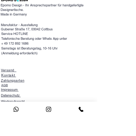
einzigartigen Echtholztisch mit
Epomo Design - Ihr Ansprechspartner für handgefertigte
Designertische.
Epoxidharz. Wir freuen uns auf
Made in Germany
Ihre Anfrage.
Lieferzeit für Ihren Wunschtisch 8-
Manufaktur - Ausstellung
Gubener Straße 17, 03042 Cottbus
10 Wochen
Service HOTLINE
Telefonische Beratung oder Whats App unter
+
49 172 892 1686
Samstags ist Beratungstag, 10-16 Uhr
(Anmeldung erforderlich)
Versand
Kontakt
Zahlungsarten
AGB
Impressum
Datenschutz
Wiederrufsrecht
NEWSLETTER