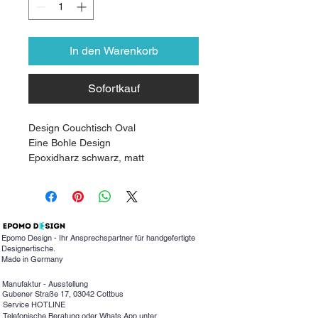
In den Warenkorb
Sofortkauf
Design Couchtisch Oval
Eine Bohle Design
Epoxidharz schwarz, matt
120*70 cm
Epomo Design - Ihr Ansprechspartner für handgefertigte
Designertische.
Made in Germany
Manufaktur - Ausstellung
Gubener Straße 17, 03042 Cottbus
Service HOTLINE
Telefonische Beratung oder Whats App unter