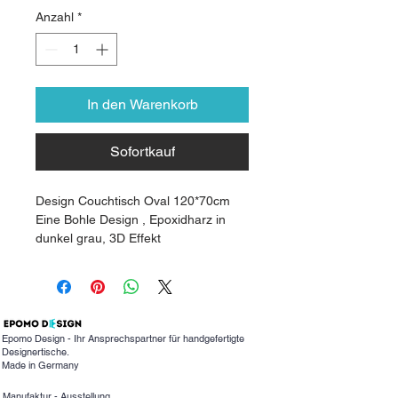
Anzahl
*
In den Warenkorb
Sofortkauf
Design Couchtisch Oval 120*70cm
Eine Bohle Design , Epoxidharz in
dunkel grau, 3D Effekt
Oberfläche matt, kratzfest,
hitzebeständig
Tischgestell Spider, metall schwarz
Epomo Design - Ihr Ansprechspartner für handgefertigte
Designertische.
Made in Germany
Manufaktur - Ausstellung