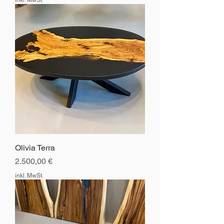
inkl. MwSt.
Olivia Terra
Preis
2.500,00 €
inkl. MwSt.