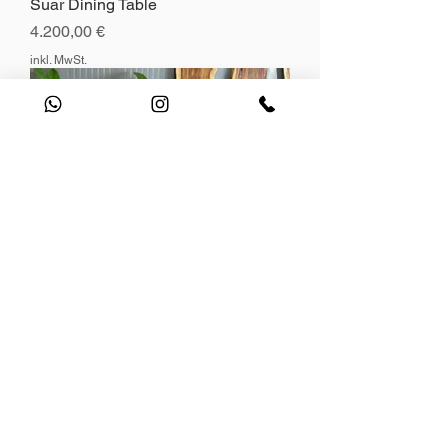
Suar Dining Table
Preis
4.200,00 €
inkl. MwSt.
Eiche Blue
Preis
6.000,00 €
inkl. MwSt.